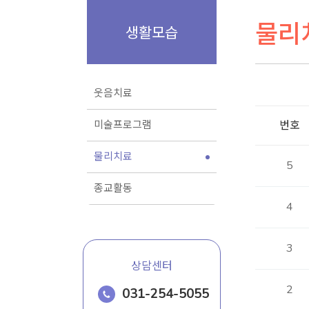
물리
생활모습
웃음치료
미술프로그램
번호
물리치료
5
종교활동
4
3
상담센터
2
031-254-5055