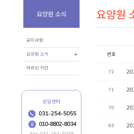
요양원 
요양원 소식
공지사항
요양원 소식
번호
어르신 식단
20
72
20
71
상담센터
2
70
031-254-5055
010-8802-8034
20
69
Fax.
031-254-5079