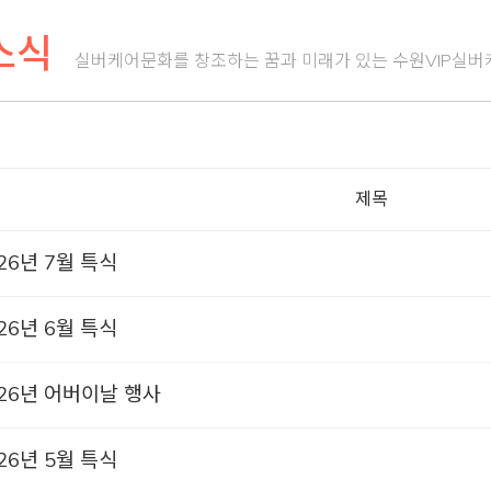
소식
실버케어문화를 창조하는 꿈과 미래가 있는 수원VIP실버
제목
26년 7월 특식
26년 6월 특식
026년 어버이날 행사
26년 5월 특식