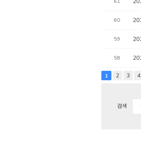
20
61
20
60
20
59
20
58
맨끝
2
3
4
1
검색